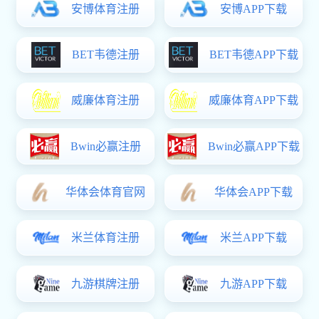
须核算的隐形资产。
深入剖析安东尼穆萨巴的技术特点，会发现他
的价值在于“功能性”与“破坏性”的完美结合。
现代足球对抗德国队这样的技术流派，单纯依
靠严防死守无异于慢性自杀。库拉索队需要的
是能在由守转攻瞬间，提供向前冲击力的支
点。穆萨巴的身体对抗能力并非顶级，但他拥
有极其敏锐的门前嗅觉和出人意料的跑位意
识。这并非数据可以完全统计的。当德国队后
防线因为前压而露出巨大空当时，穆萨巴能像
一把尖刀一样插入心脏地带。他的价值不在于
每场比赛能完成多少次过人，而在于那决定性
的零点几秒内，能否准确预判落点并完成致命
一击。这种在高压环境下仍能保持冷静的杀手
本能，是任何战术体系中都无法用金钱衡量的
特质。从这个角度看，他的首发价值，或许远
比那些转会费高昂但在国家队水土不服的球星
更为真实。