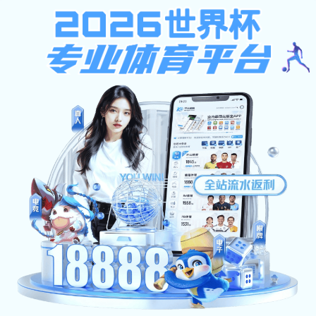
世界杯体育官方网站
· 观赛体验
世界杯下单...
连续观赛升级...
生态合作伙伴...
体育动态
经典重温
球场氛围
库拉索队安东尼穆萨巴对
阵德国首发价值是否被低
估前瞻解读
在世界杯的璀璨舞台上，每支球队都渴望拥有
一把能够瞬间撕裂对手防线的尖刀。当库拉索
队与德国队这样一场看似实力悬殊的对话即将
上演时，所有人的目光或许都习惯性地聚焦在
德意志战车的豪华阵容上。然而，有一个名字
却像幽灵般在战术板上若隐若现，他就是库拉
索队的安东尼穆萨巴。这位并非五大联赛顶级