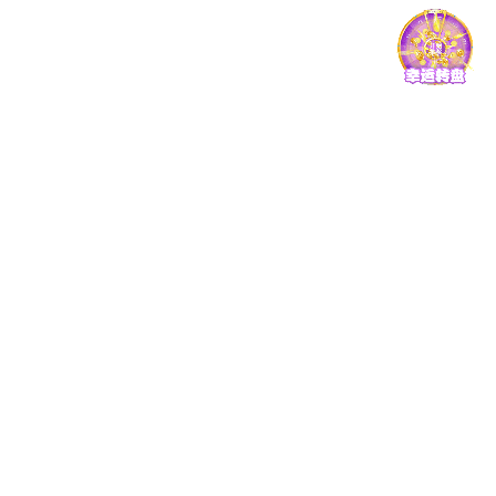
延伸阅读
6月12日加拿大vs波黑战术分析
当足球的激情与战术的智慧在绿茵场上碰撞，一场
没有硝烟的战争便悄...
2026-07-13