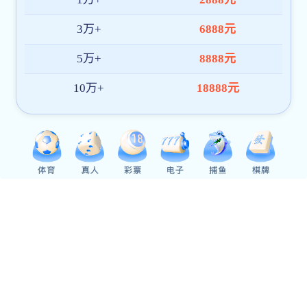
进一步分析库拉索队的整体策略，他们面临的
不仅是技术层面的挑战，更是心理层面的博
弈。面对强大的德国队，库拉索球员很容易陷
入一种“崇拜对手”的惯性思维，从而在场上束
手束脚。此时，首发阵容中拥有一名像安东尼
穆萨巴这样“不循规蹈矩”的球员，其精神层面
的带动作用远超技术层面。他不畏惧对抗，甚
至敢于在德国巨星面前展示小技巧，这种“无
知者无畏”式的自信会像瘟疫一样感染全队。
当队友看到他一次次在拼抢中不落下风，甚至
在反击中创造出机会时，全队的士气会得到极
大提振。因此，穆萨巴的首发价值还体现在心
理层面：他是一枚激活全队的情绪催化剂，打
破了强加于库拉索队身上的心理枷锁。这种隐
性价值，往往是专家们在赛前通过数据模型无
法预测得分的。
当然，谈论安东尼穆萨巴的价值被低估，也需
要保持清醒。德国队的整体防守纪律性极强，