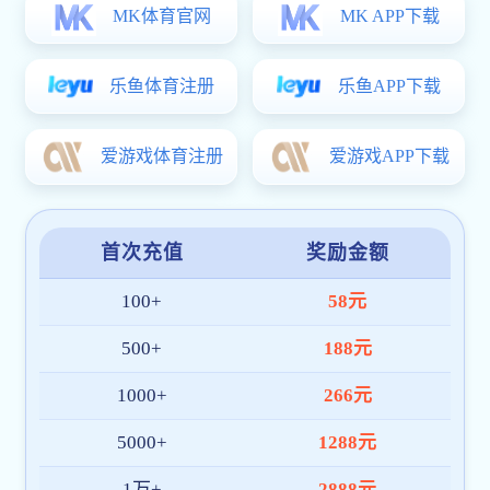
种极致的紧张感，让每一次禁区抢点都成为球
迷心中永恒的记忆。
下半场的比赛，澳大利亚队调整了战术。他们
不再一味的被动防守，而是通过中场的紧逼和
快速传导，试图打乱土耳其的节奏。第54分
钟，澳大利亚队也获得了一次绝佳的定位球机
会。皮球吊入禁区，澳大利亚队长如同战斧般
跃起，他的双眼死死盯着来球的轨迹，周围三
名土耳其球员试图合力围堵，却依然无法阻挡
他完成一次势大力沉的头球攻门。尽管这次禁
区抢点被土耳其门将神勇扑出，但澳大利亚队
的气势已经彻底被点燃。双方球员的体力在快
速消耗，但精神的韧性却在不断增强。这就是
世界杯的魅力——它不仅仅是技战术的较量，
更是意志力的赌博。在这片绿茵场上，没有人
愿意认输，每一次抢点都像是在向对手宣告：
这里是我们的禁区，想要得分，就必须付出代
价。