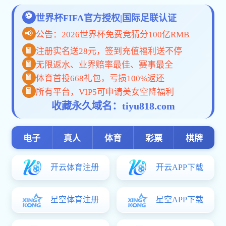
的气势，争夺着那个可能改变命运的落球点。
本文将带您深入解析这场比赛中那些令人窒息
的禁区抢点瞬间，看土耳其和澳大利亚如何用
肌肉与意志，书写世界杯历史中一段鲜为人知
的壮丽篇章。
世界杯的舞台从来不属于平庸者。土耳其队以
他们一贯的强硬作风和战术纪律闻名，而澳大
利亚队则带着大洋洲的粗犷与坚韧，渴望在绿
茵场上证明自己。两支球队的碰撞，注定了这
场比赛的每一次进攻都将充满火药味。在比赛
的第17分钟，土耳其队发动了一次快速反
击，边路传中精准飞向禁区。那一刻，土耳其
前锋犹如猎豹般启动，他清楚，在世界杯的赛
场上，一次成功的禁区抢点可能就是打破僵局
的关键。然而，澳大利亚的后卫们并没有给对
手任何喘息的机会，他们用身体卡位、用手臂
干扰，甚至不惜冒着犯规的风险，只为阻挡那
枚皮球飞向球门。这种高强度的对抗，让世预