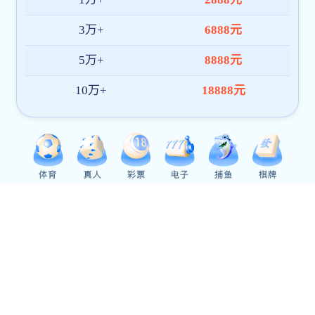
比赛的尾声阶段，土耳其队仍然没有放弃最后
的努力。第82分钟，他们发动了全场最具威
胁的一次进攻。边锋突破后低平球传中，皮球
贴着草皮飞向禁区前沿。那一刻，时间仿佛被
定格。土耳其前锋用一次近乎疯狂的禁区抢
点，倒地将身体完全抛向地面，试图用脚尖捅
射破门。澳大利亚后卫则如影随形，同样倒地
封堵，两人的腿在空中交织，皮球在混乱中被
捅出底线。裁判没有吹罚点球，但双方球员的
情绪已经推至巅峰。这种类似于“肉搏”的拼
抢，完美体现了世界杯赛场上的原始激情。没
有花哨的盘带，没有华丽的配合，只有一颗渴
望胜利的心带领着身体一次次冲向危险的区
域。这就是足球最纯粹的样貌，也是为什么全
世界亿万球迷为之彻夜难眠的原因。
最终，这场世界杯土耳其vs澳大利亚的较量没
有产生大量的进球，但那些禁区内惊心动魄的
抢点瞬间，足以让所有观众铭记。足球不只是