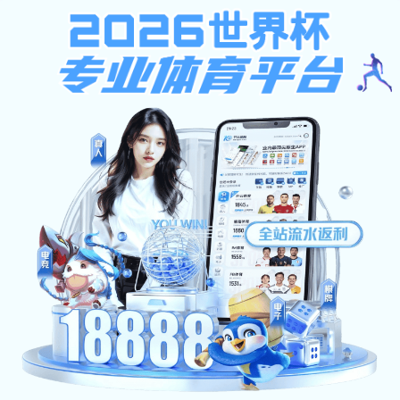
世界杯体育官方网站
· 观赛体验
世界杯下单...
连续观赛升级...
生态合作伙伴...
体育动态
经典重温
球场氛围
新星闪耀
AI字幕员，听障用户实时字幕