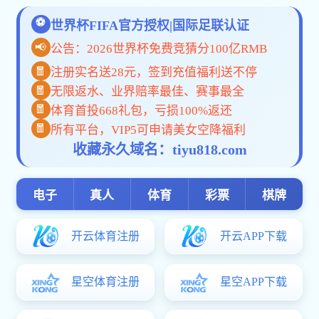
战术书上的陈词滥调，而是隐藏在绿茵密码中
的狂想与冒险。
要理解这一命题，首先需洞察克罗地亚队防线
的结构性特质。克罗地亚队传统上并不以中卫
“带刀”著称，但在现代足球对定位球与角球战
术日益重视的背景下，他们的中卫们被赋予了
更高的前插权限。格瓦迪奥尔等年轻中卫不仅
具备出色的盯人能力，更在进攻端展现出不俗
的争顶嗅觉。然而，这种思路的实现，必须有
赖于“后腰屏障”的绝对稳固。通常，布罗佐维
奇或科瓦契奇扮演着这道屏障的核心角色，他
们负责在对手反击时迅速回撤，填补中卫前插
后留下的防守真空。这道屏障若出现裂缝，英
格兰队的凯恩或斯特林便会直插心脏地带，令
中卫的进球野心沦为灾难的伏笔。
英格兰队的进攻模式恰好对克罗地亚队的“后
腰屏障”形成结构性考验。三狮军团拥有极具