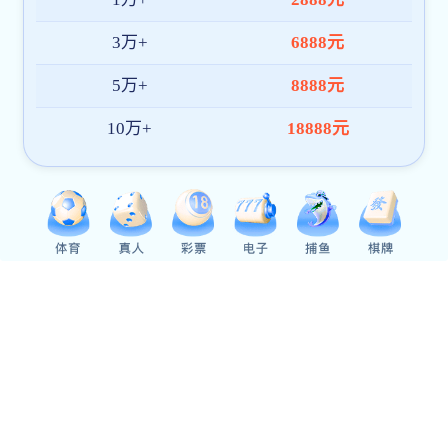
在跑位时兼顾对身后空档的警觉。本质上，这
是一种以防守完整性为赌注的攻击性尝试，克
罗地亚队能否平衡其中的得失，取决于中场球
员的专注度与对抗硬度。
最后，我们不得不承认，这种中卫进球数思路
在世界杯舞台上带有一定的浪漫主义色彩。它
要求球队在保持防守稳固的同时，敢于在关键
时刻释放中卫的进攻天赋。克罗地亚的后腰屏
障，作为这条逻辑链中最关键的一环，必须展
现出超越数据统计的战术价值。它不仅要保护
中卫，更要为中卫提供冲锋的底气。当比赛进
入胶着阶段，整个球场的目光或许都会聚焦于
那片菱形中场与中后卫之间的区域——那里，
是克罗地亚队面对英格兰队时，胜负手得以发
生的微缩战场。这场对决看似是钢铁防线与锋
利矛锋的碰撞，实则是一场关于战术想象力与
执行力的深刻对话。