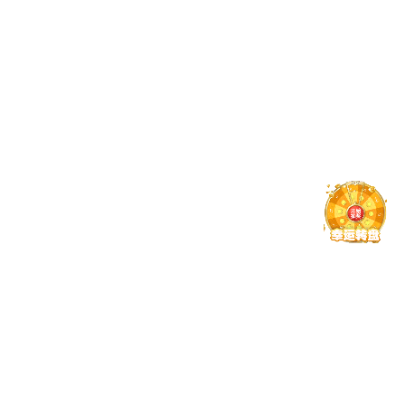
6月12日加拿大vs波黑战术分析
当足球的激情与战术的智慧在绿茵场上碰撞，一场
没有硝烟的战争便悄...
2026-07-13