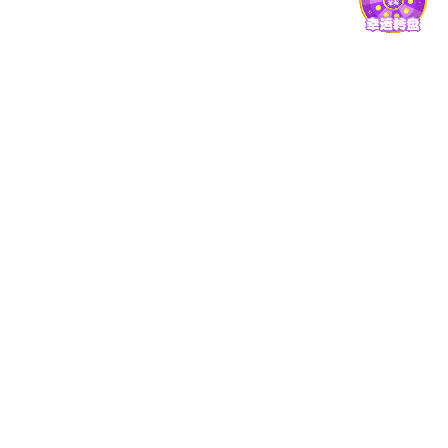
U20韩国国奥预选赛决赛积分战全场回放
当年轻的热血与世界杯的名额交织在一起，亚洲足
坛的U20力量总是能...
2026-07-12