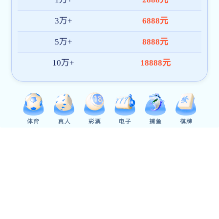
一场成千上万人在场外用情绪和理性参与的无
声战役。
从战术层面深入剖析，刚果金想要取胜，必须
激活他们最擅长的边路突击和快速反击。他们
的锋线球员如同一把把未经雕琢的利刃，只要
给予足够的空间，就能制造致命伤害。但乌兹
别克斯坦的边后卫往往具有极强的退守意识，
他们不会轻易给你一对一的机会。反过来，乌
兹别克斯坦的进攻核心在于中场的调度与前锋
的抢点。他们并不追求极致的控球率，但每一
次从中圈发起的进攻都经过精心设计，像是在
编织一张无形的网，逐渐将对手的防守阵型挤
压至变形。面对刚果金高强度的身体对抗，乌
兹别克斯坦的球员需要拿出比平时更多的勇气
去接球和出球，任何一次技术动作的变形，都
可能成为丢球的导火索。这是一场风格迥异、
互克互制的较量，胜负往往只在毫厘之间，而
这一点也恰恰解释了为何“让球方向”会成为衡