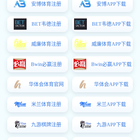
塞后，没有选择大脚转移，反而用一个极其隐
蔽的脚后跟回敲，将球顺给插上的巴尔德斯。
巴尔德斯得球后，面对两名澳大利亚防守球员
的夹击，用一个佯装射门的假动作骗过对方重
心，随即脚腕一抖，将球从人缝中精准塞给禁
区线上的圣克鲁斯。后者不停球直接横敲给左
翼包抄的托雷斯，这一连串五脚触球、三次变
向的配合，像手术刀般剖开了澳大利亚看似严
密的防线。若不是最后托雷斯的推射略微偏出
立柱，这将是一次足以入选世界杯百大进球的
完美短传配合。
随着比赛推进，巴拉圭的短传配合逐渐展现出
立体化攻势的恐怖之处。上半场第39分钟，
巴拉圭在中场完成一次标志性传递：贝拉、卡
塞雷斯、巴尔德斯三人形成一个等边三角形站
位，通过连续的二过一配合将球推进到前场
30米区域。值得注意的是，巴拉圭的短传并
非机械式传递，他们善于利用身体虚晃和眼神