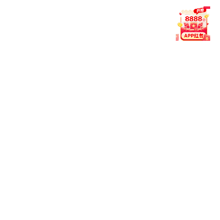
6月18日墨西哥vs韩国强强对话
在足球的世界版图上，有些对决天生就带着火药味
与戏剧性。2018年俄...
2026-07-13