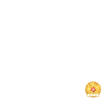
夺往往决定了比赛的走向。...
霍芬海姆的这场
08-07 04:42
08-07 04:31
延伸阅读