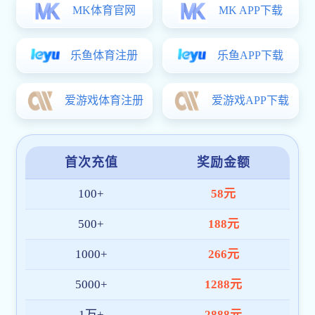
假动作来迷惑对手。贝拉在接球前突然向前跑
动，迫使澳大利亚防守球员向后移动，随即急
停转身，用外脚背将球搓向澳大利亚防线身
后。这个充满欺骗性的传球撕开了整条防线，
让埋伏在后的圣克鲁斯获得了半单刀机会。尽
管最终射门被施瓦泽神勇扑出，但这次配合完
美诠释了短传的最高境界——不是追求控球
率，而是追求每一个传球都指向对手最脆弱的
肋部空间。
下半场，澳大利亚逐渐适应了巴拉圭的短传节
奏，开始加大身体对抗强度。维尔贝克指派格
雷拉对巴尔德斯进行贴身盯防，几乎每一次接
球都要经历撕扯与拉拽。但巴拉圭展现出了南
美球队特有的韧劲——他们用更快的触球频率
来化解压迫。第59分钟，巴拉圭在右路打出
令人眼花缭乱的连续碰墙配合：皮里斯短传巴
尔德斯，巴尔德斯不停球横敲莫雷尔，莫雷尔
外脚背挑传插上的皮里斯，仅仅三次触球，球