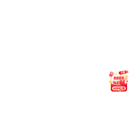
6月18日墨西哥vs韩国强强对话
在足球的世界版图上，有些对决天生就带着火药味
与戏剧性。2018年俄...
2026-07-13