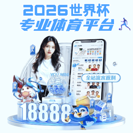
世界杯体育官方网站
· 观赛体验
世界杯下单...
连续观赛升级...
生态合作伙伴...
体育动态
经典重温
球场氛围
德国对科特迪瓦世界杯任
意球威胁
2006年德国世界杯，那是一个被夏日阳光和
德国人严谨热情包围的足球盛宴。当东道主在
小组赛中遭遇“非洲大象”科特迪瓦时，空气中
弥漫的不仅是啤酒和烤肠的香气，更有一股暗
流涌动的火药味。彼时的德国队，青春风暴初
显锋芒，而科特迪瓦则怀揣着德罗巴、亚亚·
图雷等一众黄金一代的雄心。在这场速度与力
量的碰撞中，一个被历史铭记的瞬间，并非来