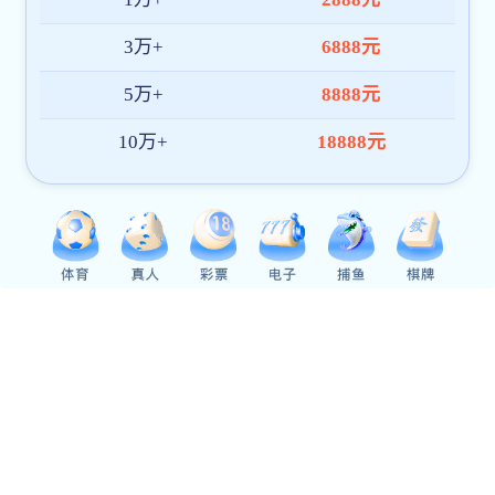
角度看，贝尔若能在比赛初期完成一两次漂亮
的一对一突破，并制造实质威胁，不仅能提振
新西兰全队士气，更能让埃及防守球员产生犹
豫。而一旦埃及队防线采取更保守的退缩策
略，贝尔的突破空间反而会被进一步压缩，这
种悖论正是足球的魅力所在。
赛前，新西兰队的训练场上，贝尔显然在刻意
加练面对密集防守时的变向技巧。有队内消息
透露，教练组正鼓励他减少无意义的盘带，转
而利用队友的策应进行撞墙配合后的冲刺。这
种战术上的微调，旨在发挥贝尔无球前插时的
冲击力，而非仅仅依赖于持球时的单挑。有趣
的是，埃及队的赛前新闻发布会上，主教练对
于如何防守贝尔的问题回答得滴水不漏，但话
语间透露出对他们防守体系的绝对自信。
综上所述，贝尔在本次世界杯对阵埃及队的比
赛中，想要实现稳定的一对一占优绝非易事。
他需要在速度、技巧与战术纪律之间找到完美