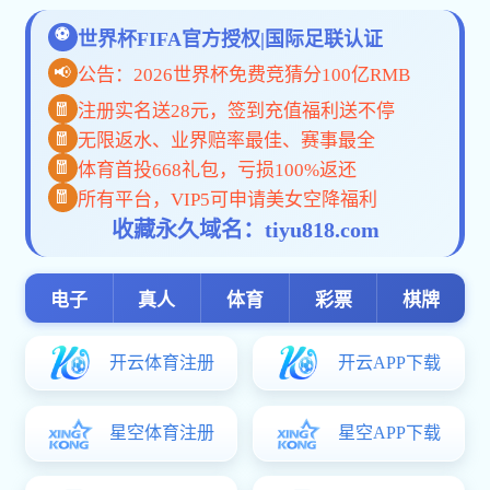
量。本文将深入赛前迷雾，剖析这场潜在的关
键博弈，为读者揭示贝尔在埃及防守体系下的
真实生存空间。
贝尔，这位新西兰队前场最具威胁的火力点，
其技术特点在欧洲赛场上早已声名远播。他最
大的武器，无疑是那近乎野蛮的爆发力与极速
变向能力。在高速带球中，贝尔往往能利用身
体重心的快速切换，在狭小空间内制造杀伤。
从历史数据看，他每场比赛的一对一尝试次数
常居队内前列，成功过人的比例也曾达到过令
人侧目的水平，尤其是在面对防守姿态尚未完
全落位的对手时，他的启动瞬间几乎是不可阻
挡的。然而，世界杯的舞台从来不会给予攻击
手太多从容调整的空间，每一次触球都伴随着
巨大的压力。
转向对手，埃及队的防守哲学向来以纪律严明
著称。他们的后防线并不会轻易被单一的突破