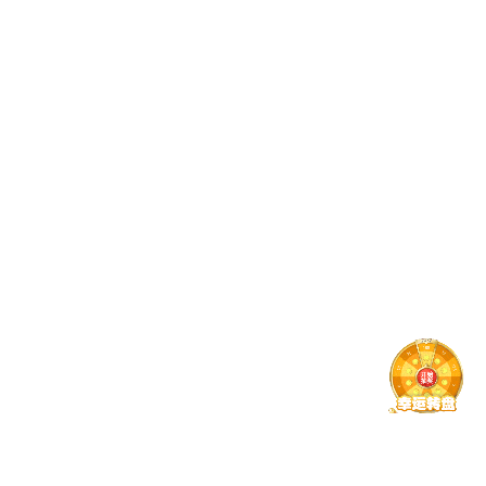
延伸阅读
6月12日加拿大vs波黑战术分析
当足球的激情与战术的智慧在绿茵场上碰撞，一场
没有硝烟的战争便悄...