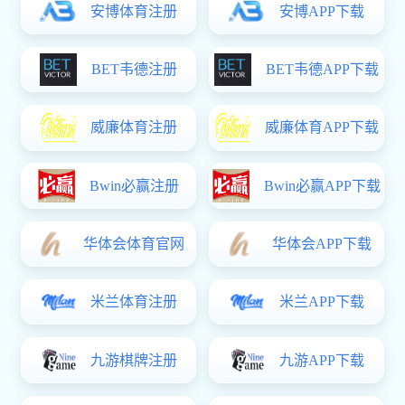
防守位置，从而在中肋部区域创造出转瞬即逝
的空当。这种“以退为进”的中路渗透方式，不
仅是对球权的谨慎保护，更是对对手防守纪律
性的严峻考验。
反观哥伦比亚，这支拥有J罗、法尔考（或现
役新星）等球星压阵的队伍，历来以攻强守弱
著称。他们的防线在应对正面冲击时或许极具
弹性，但最怕的恰恰是那种细腻且持续的中路
渗透。一旦乌兹别克斯坦能够通过精准的直塞
球或连续的撞墙式二过一配合，撕开哥伦比亚
后腰与中后卫之间的“走廊”，那么对方门将将
直接暴露在火力的威胁之下。然而，这种战术
的执行难度极高。乌兹别克斯坦的球员需要在
极短的时间内完成决策，并通过近乎完美的触
球精度来传递皮球，任何一丝失误都可能导致
快速反击的丢球。正是这种高风险与高回报的
博弈，让这场对决充满了不可预测的魅力。乌
兹别克斯坦若想真正实现有效的中路渗透，就