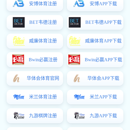
腾。这是典型的“张玉宁连线”战术——他不追
求个人英雄主义，而是通过牺牲自己的射门机
会，为团队创造最佳破门窗口。这种无私的踢
法，恰恰是中国女足最令人敬畏的特质。绝杀
瞬间的到来，让此前所有的高强度奔跑与战术
对抗，都化为了最甜美的回报。
回顾这次绝杀，其价值远超一粒进球本身。在
世界杯这样的顶级舞台上，首回合比赛的走势
往往决定了整个系列赛的基调。中国女足在被
动局面下没有慌乱，而是耐心寻找战机。张玉
宁的连线作用不仅体现在技术层面，更在于他
作为支点，成功吸引了对方两名中后卫的注意
力，为后插上的队友制造了无人盯防的射门空
间。这种阅读比赛的能力和战术执行力，是中
国女足能够在关键战役中脱颖而出的核心竞争
力。张玉宁用这次助攻告诉世界，团队足球的
魅力永远不会过时。