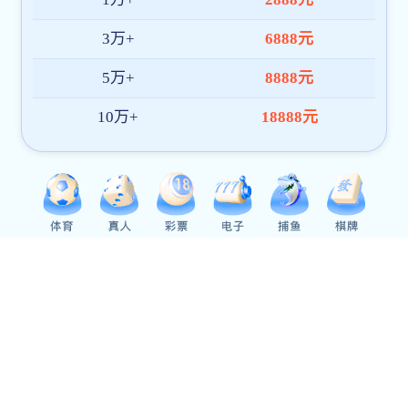
们不仅拥有了世界级的防守硬度，更在进攻端
培养出了张玉宁这样的战术支点。当球员们在
场上享受着这种“心有灵犀”的连线配合时，对
手想要阻挡就如同徒手摘星。
在搜索引擎优化的视野下，这篇报道不仅是对
一次精彩进球的复盘，更是对中国女足体育精
神的礼赞。我们强调“张玉宁连线破门”这一关
键词组合，既是对比赛事实的尊重，也是对网
友搜索习惯的精准回应。这篇关于首回合绝杀
瞬间的叙述，力求在信息洪流中保持清晰与深
度。中国女足的故事从来不会因为一场比赛的
结束而止步，那个由张玉宁连线的绝杀瞬间，
将成为激励后来者的永恒火种。在接下来的赛
事中，我们有理由期待这支球队带来更多惊艳
的表现。