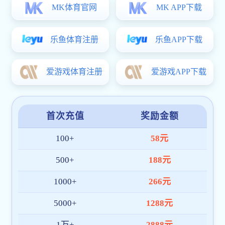
赛就是球队的铁肘与匕首。他的作用远不止防
守层面，在进攻环节，他提供了其他球员难以
替代的战术价值。那记推射不仅仅改变了比
分，更彻底瓦解了对手的心理防线，为德国队
后续的狂攻铺平了道路。如果不考虑吕迪格这
粒金子般的进球，德国队恐怕将在积分榜上陷
入被动。
随着这粒进球的落定，舆论场迅速炸开了锅。
媒体在赛后评论中一致认为：吕迪格推射锁定
世预赛金靴的言论，绝非夸大其词。纵观整个
预选赛进程，吕迪格在出场时间并非满额的情
况下，依然以中后卫身份贡献了令人咋舌的进
球效率。他在定位球战术中几乎成为不可阻挡
的存在，而这次推射的价值还体现在它直接决
定了小组头名的归属。在追求胜利的世预赛舞
台上，进球是最硬通货，而吕迪格用行动诠释
了现代足球对后卫角色的全新定义：你不仅需
要守住最后防线，更要参与每一次致命一击。