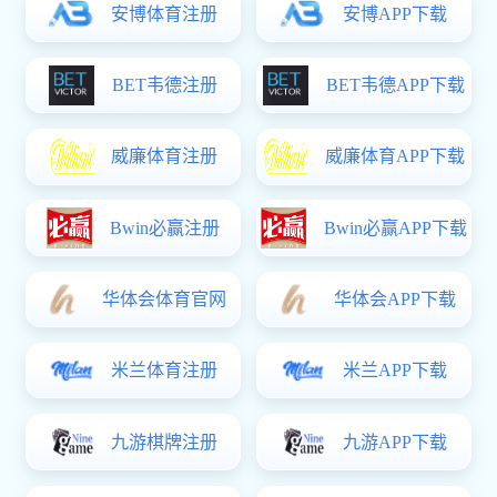
插上嗅觉与临门一脚的果断，令人叹为观止。
事实上，这并非吕迪格第一次在定位球战术中
展现锋线射手般的杀招。从皇马到德国队，教
练团队专门为他设定了一套战术：当角球发出
时，他往往会选择从后点迂回，利用对手对他
防守覆盖范围的忌惮，突入禁区腹地。在这套
体系中，吕迪格将身体对抗与跑位时机完美结
合。数据显示，在整个预选赛周期，吕迪格的
禁区外百步穿杨与禁区内抢点构成了德国队重
要的得分手段。正是依靠这种持续稳定的进球
输出，德国队才能在强敌环伺的赛区中保持竞
争力的金靴争夺战。
回到比赛背景，德国队所处的预选赛小组并非
坦途。客场遭遇对手的顽强阻击，主场则面临
破密集防守的难题。本场比赛前，球队还面临
主力射手轻微伤病的困扰，攻坚能力备受质
疑。正是这种压力下，吕迪格站了出来。如果
说中场是球队的大脑，那么吕迪格在这届世预