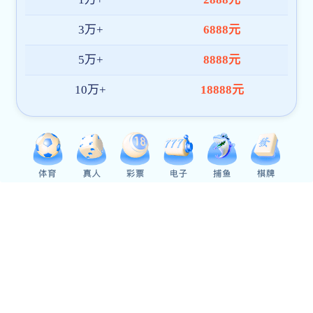
对局中拿到三分，远比在弱旅身上刷出大胜更
具备冠军成色。
最后，作为球迷，我们应当记住这场比赛给予
的启示：足球最迷人的地方，从来不是那些预
定的剧本，而是替补席上那个不被看好的背
影，如何在最后一秒推开命运的大门。小图拉
姆的绝杀，不仅让国米收获了三分，更让所有
经历过低谷的人看到：机会只会垂青那些始终
准备着的人。当皮球落网的那一刻，所有关于
“国米”的讨论都被重新定义，而这场巅峰对决
的烈焰，注定将在世界杯的漫长历史中留下难
以磨灭的印记。
上一篇：