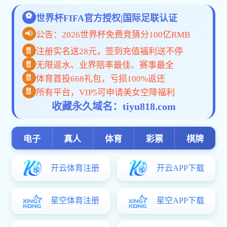
比赛的前七十分钟，双方几乎是在一种窒息的
节奏中展开互搏。国米与对手在每一次球权争
夺中都展现出势在必得的决心，犯规次数节节
攀升，裁判的哨声成了全场最频繁的背景音。
这种强度下，个人技术被极大限制，团队纪律
成为支撑攻防的唯一基石。场边的教练组面色
凝重，替补席上的球员们手握水瓶，眼神紧盯
着每一次冲撞与铲断。就在这种高压之中，一
种隐形的逆袭剧本正在酝酿——没有人注意
到，那个平时并不起眼的名字，正在热身区反
复冲刺，做着最后的上场准备。
下半场第74分钟，国米教练作出关键换人，
小图拉姆披挂上阵。彼时比分依旧僵持在0-
0，场边球迷已有些焦躁，甚至有人开始怀疑
球队的进攻手段是否过于单一。而小图拉姆的
上场，像是一颗被投入平静湖面的石子，迅速
搅动了本就暗流涌动的局面。他先是利用速度
在边路生吃对方后卫，随后又回撤到中场协助