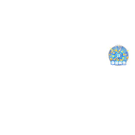
6月12日加拿大vs波黑战术分析
当足球的激情与战术的智慧在绿茵场上碰撞，一场
没有硝烟的战争便悄...
2026-07-13
6月27日乌兹别克斯坦刚果金赛前盘口判
在足球博彩的浩瀚星空中，赛前盘口如同指南针，
指引着无数玩家探寻比...