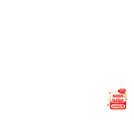
延伸阅读
6月12日加拿大vs波黑战术分析
当足球的激情与战术的智慧在绿茵场上碰撞，一场
没有硝烟的战争便悄...
2026-07-13