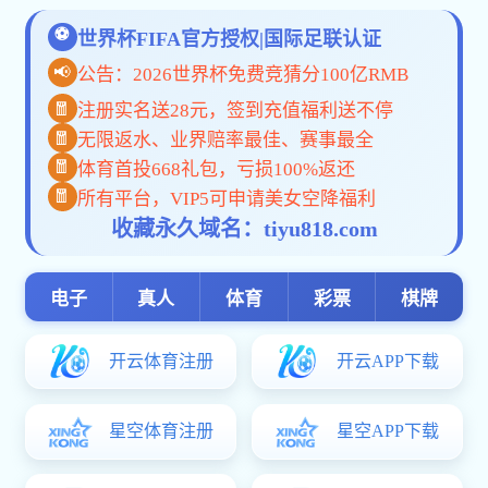
凝固在1-1。热刺在客场被曼联压制了整场，
防线的压力如同悬在头顶的达摩克利斯之剑。
就在这个略显沉闷的时刻，孙兴慜在左路接到
了中场送出的斜传。他的前方是曼联经验丰富
的防守球员，身后则是潮水般退防的红魔队
员。所有人都以为他会选择横传稳住节奏，或
者将球回敲重新组织。
但孙兴慜没有。他微侧着身体，用右脚外侧轻
轻将球向内侧一拨，随后如同离弦之箭般启
动。防守球员下意识地跟随他的动作移动重
心，准备卡住内线线路。然而，就在这电光火
石之间，孙兴慜做出了一个匪夷所思的选择
——他将球从防守球员的外侧连续拨动，而自
己的身体则从内侧闪过。一瞬之间，人球分
离，防守球员只能眼睁睁看着皮球从一侧穿
过，而孙兴慜从另一侧绕过自己完成接应。这
是足球场上最优雅也最残酷的过人方式：人球
分过。