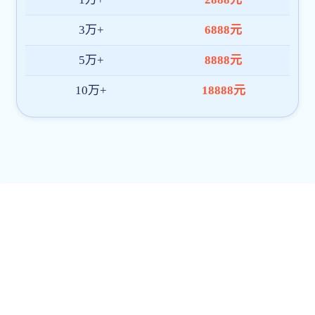
渐淡出后，他已经是亚洲足球在世界杯舞台上
最耀眼的旗帜。
值得注意的是，孙兴慜在这场平局中展现出的
冷静与核心意识，与他即将在世界杯上面临的
激烈对抗形成了完美呼应。面对像葡萄牙、乌
拉圭这样的世界劲旅，韩国队需要这样一个能
够在密集防守中创造机会的爆点。孙兴慜的个
人能力，将在世界杯上被放大到极致。
可以说，这场热刺客场逼平曼联的比赛，真正
的主角是那一次光芒四射的人球分过。它没有
带来胜利，却带来了信心和希望。当孙兴慜赛
后擦着汗水，眼神坚毅地走向球员通道时，每
个人都能感受到，那个让英超后卫闻风丧胆的
韩国边锋，正以最完美的状态，向世界杯的舞
台大步迈进。不只是热刺的球迷，全世界热爱
足球的人，都已经开始期待他在最高舞台上继
续上演速度与技巧的传奇。