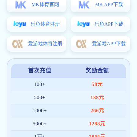
擅长控制比赛节奏，通过传控消耗对手，等待
对方阵型在疲惫中出现的缝隙。
除了战术层面的较量，心理因素同样是左右这
场实力对比的关键变量。对于突尼斯来说，能
够站在荷兰队面前本身就是一种胜利，他们没
有任何包袱，每一次抢断、每一次反击都可能
制造历史。而对于荷兰队，这种“必须赢”的心
态有时会成为双刃剑。压力能激发超级球星的
能量，也可能导致动作变形、配合失误。突尼
斯球员经验或许不如对手老道，但那种为国家
荣誉搏命的气场，往往能提升他们的竞技上
限。在6月25日这个特殊的日子，我们分析突
尼斯对荷兰实力对比时，不能忽略这种精神层
面的“反脆弱性”。昔日的“橙衣军团”常常以华
丽足球倾倒众生，却屡屡在关键战役中功亏一
篑，这背后固然有战术执行的问题，但也与心
理韧性不足有关。
历史战绩与大赛经验对这场实力对比的参考价