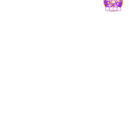
6月12日加拿大vs波黑战术分析
当足球的激情与战术的智慧在绿茵场上碰撞，一场
没有硝烟的战争便悄...
2026-07-13