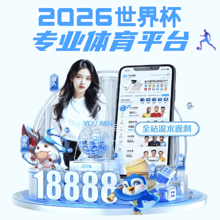
世界杯体育官方网站
· 观赛体验
世界杯下单...
连续观赛升级...
生态合作伙伴...
体育动态
经典重温
球场氛围
6月25日突尼斯对荷兰实
力对比
在世界杯的浩瀚星河中，每一场小组赛都像是
命运掷出的骰子，旋转、跳跃，最终定格在无
数球迷的呼吸之间。6月25日，突尼斯与荷兰
的这场实力对比，本应是黑马与巨人的史诗对
话，却因小组赛的错综格局而平添了几分悲壮
色彩。突尼斯，这支来自北非的“迦太基雄
鹰”，带着不屈的意志与技战术的渴望，站上
了绿茵场；而荷兰，身披橙衣的“飞翔的荷兰