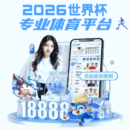
世界杯体育官方网站
· 观赛体验
世界杯下单...
连续观赛升级...
生态合作伙伴...
体育动态
经典重温
球场氛围
欧冠天王山尼日利亚欧洲
豪门剧情拉满
欧冠赛场从不缺少戏剧性，但当一个来自尼日
利亚的前锋成为欧洲豪门对决的绝对主角时，
这场天王山之战的剧情便注定拉满。当聚光灯
照亮绿茵场，全球球迷的目光聚焦于两支顶级
球队的正面碰撞，悬念与激情在每一秒中升
腾。这不仅是一场技战术的较量，更是一次意
志与命运的博弈。本文将以欧冠天王山为切入
点，深度解析尼日利亚球员如何在这场豪门盛