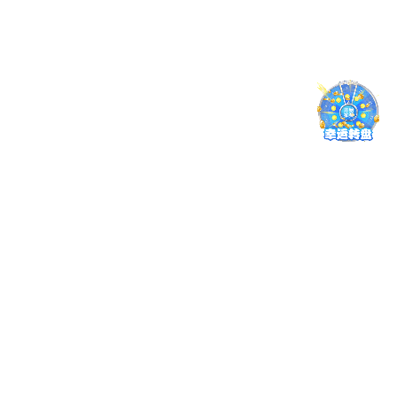
乌兹别克斯坦迎战葡萄牙队小组赛首发思
在国际足坛的宏大叙事中，每一场冷门都像是一颗
划破夜空的流星，短暂...
2026-07-12