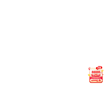
2026-07-13
6月18日墨西哥vs韩国强强对话
在足球的世界版图上，有些对决天生就带着火药味
与戏剧性。2018年俄...
2026-07-13